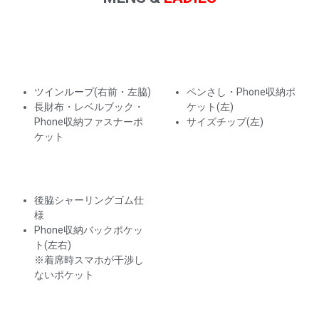
ツインループ(右前・左脇)
ペンさし・Phone収納ポ
長財布・レベルブック・
ケット(左)
Phone収納ファスナーポ
サイズチップ(左)
ケット
後脇シャーリングゴム仕
様
Phone収納バックポケッ
ト(左右)
※着席時スマホが干渉し
ないポケット