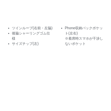
ツインループ(右前・左脇)
Phone収納バックポケッ
後脇シャーリングゴム仕
ト(左右)
様
※着席時スマホが干渉し
サイズチップ(左)
ないポケット